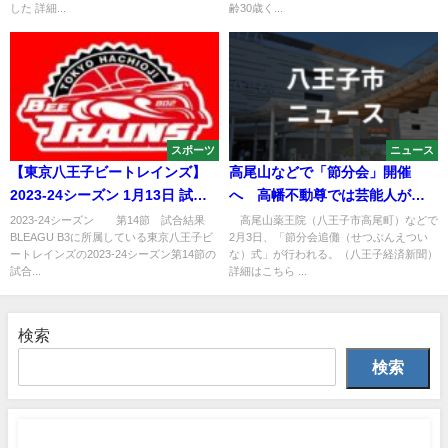
した 詳細...
齢30歳く...
スポーツ
ニュース
【東京八王子ビートレインズ】
高尾山などで「節分会」開催
2023-24シーズン 1月13日 試合
へ 高幡不動尊では芸能人が豆
結果
まき
2023-24シーズン 第14節 試合結果
高尾山薬王院（八王子市高尾町）などで
BLEAGU B3に所属している東京八王子ビ
2月3日、「節分会追儺（せつぶんえつい
ートレインズの2023-24シーズン第14節の
な）式」が行われる。（八王子経済新聞）
試合...
詳細はこちら ...
検索
検索