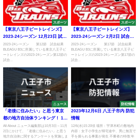
スポーツ
スポーツ
【東京八王子ビートレインズ】
【東京八王子ビートレインズ】
2023-24シーズン 12月23日 試合
2023-24シーズン 2月2日 試合結
結果
果
2023-24シーズン 第12節 試合結果
2023-24シーズン 第17節 試合結果
BLEAGU B3に所属している東京八王子ビ
BLEAGU B3に所属している東京八王子ビ
ートレインズの2023-24シーズン第12節の
ートレインズの2023-24シーズン第17節の
試合...
試合...
ニュース
防犯情報
「老後に住みたい」と思う東京
2023年12月6日 八王子市内 防犯
都の地方自治体ランキング！ 1位
情報
「八王子市」、同率2位は？
All About ニュース編集部は10月3日～11月
12/6(水)15:20頃 場所：宇津木町の敷地内
2日にかけて、「老後に住みたい」と思う
内容：女子小学生が帰宅途中、男に無言で
地方自治体に関するアンケートを実施しま
手を握られる事案が発生 不審者の特徴:年