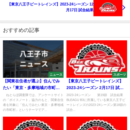
【東京八王子ビートレインズ】2023-24シーズン 12
月17日 試合結果
おすすめの記事
ニュース
スポーツ
【関東在住者が選ぶ】住んでみ
【東京八王子ビートレインズ】
たい「東京・多摩地域の市町
2023-24シーズン 2月17日 試合
村」ランキングTOP27！ 第1位
結果
ねとらぼ調査隊では、アンケートサイト
2023-24シーズン 第19節 試合結果
の「ボイスノート」協力のもと、関東在住
BLEAGU B3に所属している東京八王子ビ
は「八王子市」【2023年最新調
者を対象に「住んでみたい東京・多摩地域
ートレインズの2023-24シーズン第18節の
査結果】
の市町村」というテーマでア...
試合...