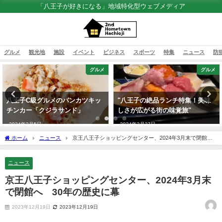
「八王子が好きになる」地域特化型ウェブメディア
グルメ
観光地
施設
イベント
ビジネス
スポーツ
特集
ニュース
防
グルメ
グルメ
八王子C級グルメのパンカツキッ
"八王子の絶品ランチ特集！美味
チンカー「クジラサンド」
しさが広がる街の味覚旅"
2024年3月5日
2024年2月27日
ホーム
ニュース
京王八王子ショッピングセンター、2024年3月末で閉館
へ 30年の歴史に幕
ニュース
京王八王子ショッピングセンター、2024年3月末
で閉館へ 30年の歴史に幕
2023年12月19日
2023年12月19日