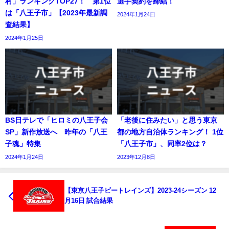
村」ランキングTOP27！ 第1位
選手契約を締結！
は「八王子市」【2023年最新調
2024年1月24日
査結果】
2024年1月25日
BS日テレで「ヒロミの八王子会
「老後に住みたい」と思う東京
SP」新作放送へ 昨年の「八王
都の地方自治体ランキング！ 1位
子魂」特集
「八王子市」、同率2位は？
2024年1月24日
2023年12月8日
【東京八王子ビートレインズ】2023-24シーズン 12
月16日 試合結果