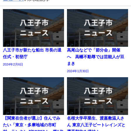
八王子市が新たな船出 市長の退
高尾山などで「節分会」開催
任式・初登庁
へ 高幡不動尊では芸能人が豆
まき
2024年2月6日
2024年1月30日
【関東在住者が選ぶ】住んでみ
名桜大学卒業生、渡嘉敷温人さ
たい「東京・多摩地域の市町
ん 東京八王子ビートレインズと