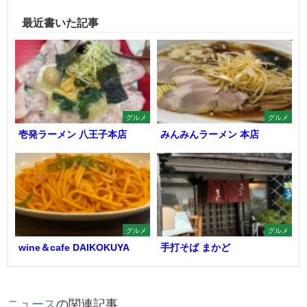
最近書いた記事
グルメ
グルメ
壱発ラーメン 八王子本店
みんみんラーメン 本店
グルメ
グルメ
wine＆cafe DAIKOKUYA
手打そば まかど
ニュース
の関連記事