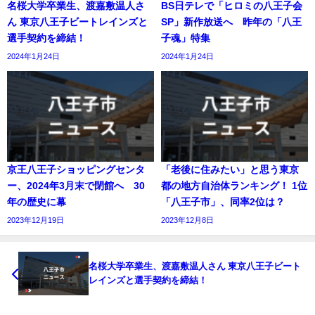
名桜大学卒業生、渡嘉敷温人さ
BS日テレで「ヒロミの八王子会
ん 東京八王子ビートレインズと
SP」新作放送へ 昨年の「八王
選手契約を締結！
子魂」特集
2024年1月24日
2024年1月24日
京王八王子ショッピングセンタ
「老後に住みたい」と思う東京
ー、2024年3月末で閉館へ 30
都の地方自治体ランキング！ 1位
年の歴史に幕
「八王子市」、同率2位は？
2023年12月19日
2023年12月8日
名桜大学卒業生、渡嘉敷温人さん 東京八王子ビート
レインズと選手契約を締結！