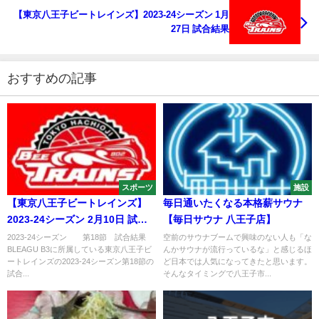
【東京八王子ビートレインズ】2023-24シーズン 1月
27日 試合結果
おすすめの記事
スポーツ
施設
【東京八王子ビートレインズ】
毎日通いたくなる本格薪サウナ
2023-24シーズン 2月10日 試合
【毎日サウナ 八王子店】
結果
2023-24シーズン 第18節 試合結果
空前のサウナブームで興味のない人も「な
BLEAGU B3に所属している東京八王子ビ
んかサウナが流行っているな」と感じるほ
ートレインズの2023-24シーズン第18節の
ど日本では人気になってきたと思います。
試合...
そんなタイミングで八王子市...