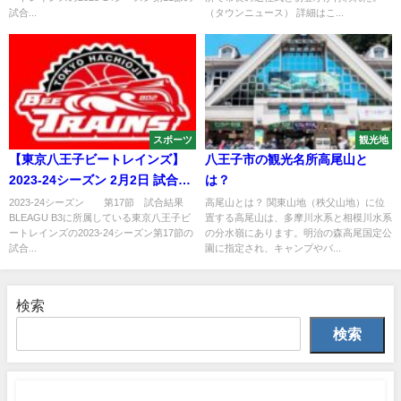
試合...
（タウンニュース） 詳細はこ...
スポーツ
観光地
【東京八王子ビートレインズ】
八王子市の観光名所高尾山と
2023-24シーズン 2月2日 試合結
は？
果
2023-24シーズン 第17節 試合結果
高尾山とは？ 関東山地（秩父山地）に位
BLEAGU B3に所属している東京八王子ビ
置する高尾山は、多摩川水系と相模川水系
ートレインズの2023-24シーズン第17節の
の分水嶺にあります。明治の森高尾国定公
試合...
園に指定され、キャンプやバ...
検索
検索