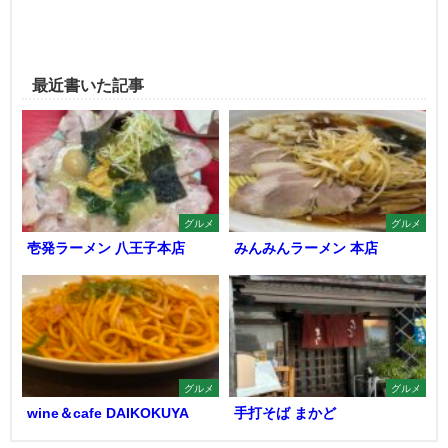
最近書いた記事
グルメ
グルメ
壱発ラーメン 八王子本店
みんみんラーメン 本店
グルメ
グルメ
wine＆cafe DAIKOKUYA
手打そば まかど