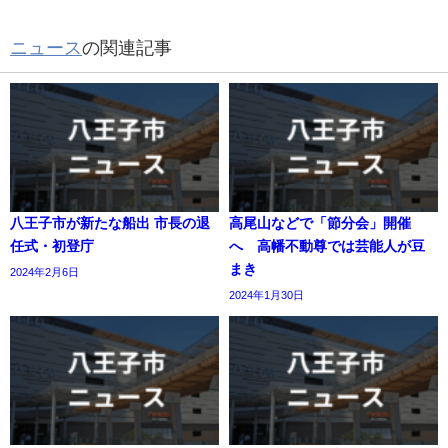
ニュース
の関連記事
八王子市が新たな船出 市長の退
高尾山などで「節分会」開催
任式・初登庁
へ 高幡不動尊では芸能人が豆
まき
2024年2月6日
2024年1月30日