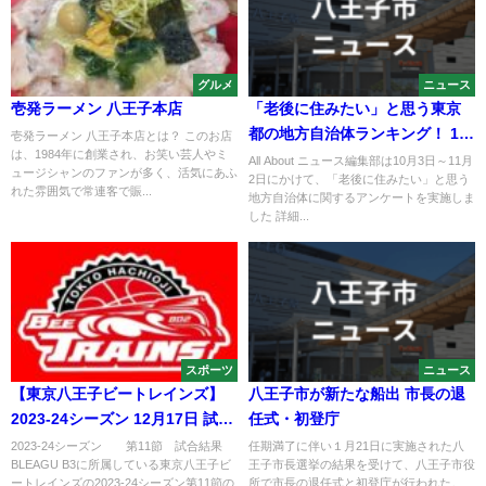
グルメ
ニュース
壱発ラーメン 八王子本店
「老後に住みたい」と思う東京
都の地方自治体ランキング！ 1位
壱発ラーメン 八王子本店とは？ このお店
は、1984年に創業され、お笑い芸人やミ
「八王子市」、同率2位は？
All About ニュース編集部は10月3日～11月
ュージシャンのファンが多く、活気にあふ
2日にかけて、「老後に住みたい」と思う
れた雰囲気で常連客で賑...
地方自治体に関するアンケートを実施しま
した 詳細...
スポーツ
ニュース
【東京八王子ビートレインズ】
八王子市が新たな船出 市長の退
2023-24シーズン 12月17日 試合
任式・初登庁
結果
2023-24シーズン 第11節 試合結果
任期満了に伴い１月21日に実施された八
BLEAGU B3に所属している東京八王子ビ
王子市長選挙の結果を受けて、八王子市役
ートレインズの2023-24シーズン第11節の
所で市長の退任式と初登庁が行われた。