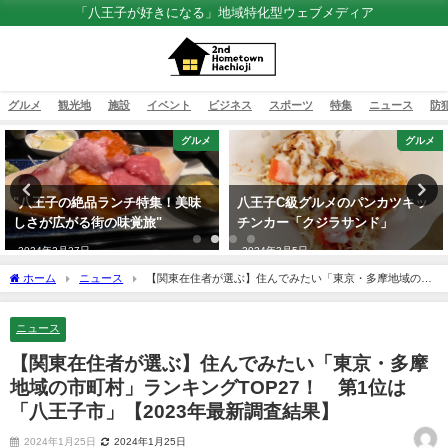
「八王子が好きになる」地域特化型ウェブメディア
グルメ
観光地
施設
イベント
ビジネス
スポーツ
特集
ニュース
防
グルメ
グルメ
"八王子の絶品ランチ特集！美味
八王子C級グルメのパンカツキッ
しさが広がる街の味覚旅"
チンカー「クジラサンド」
2024年2月27日
2024年3月5日
ホーム
ニュース
【関東在住者が選ぶ】住んでみたい「東京・多摩地域の市
町村」ランキングTOP27！ 第1位は「八王子市」【2023年最新調査結果】
ニュース
【関東在住者が選ぶ】住んでみたい「東京・多摩
地域の市町村」ランキングTOP27！ 第1位は
「八王子市」【2023年最新調査結果】
2024年1月25日
2024年1月25日