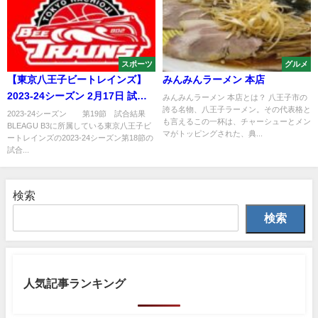
スポーツ
グルメ
【東京八王子ビートレインズ】
みんみんラーメン 本店
2023-24シーズン 2月17日 試合
みんみんラーメン 本店とは？ 八王子市の
誇る名物、八王子ラーメン。その代表格と
結果
2023-24シーズン 第19節 試合結果
も言えるこの一杯は、チャーシューとメン
BLEAGU B3に所属している東京八王子ビ
マがトッピングされた、典...
ートレインズの2023-24シーズン第18節の
試合...
検索
検索
人気記事ランキング