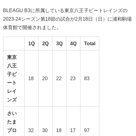
BLEAGU B3に所属している東京八王子ビートレインズの
2023-24シーズン第18節の試合が2月18日（日）に
浦和駒場
体育館
で開催されました。
1Q
2Q
3Q
4Q
Total
東京
八王
子ビ
18
20
22
23
83
ート
レイ
ンズ
さい
たま
ブロ
32
30
18
17
97