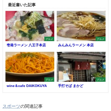
最近書いた記事
グルメ
グルメ
壱発ラーメン 八王子本店
みんみんラーメン 本店
グルメ
グルメ
wine＆cafe DAIKOKUYA
手打そば まかど
スポーツ
の関連記事