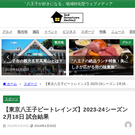
「八王子が好きになる」地域特化型ウェブメディア
グルメ
観光地
施設
イベント
ビジネス
スポーツ
特集
ニュース
防
観光地
グルメ
八王子市の観光名所高尾山とは？
"八王子の絶品ランチ特集！美味
しさが広がる街の味覚旅"
2023年12月12日
2024年2月27日
ホーム
スポーツ
【東京八王子ビートレインズ】2023-24シーズン 2月18日
試合結果
スポーツ
【東京八王子ビートレインズ】2023-24シーズン
2月18日 試合結果
2024年2月20日
2024年2月20日