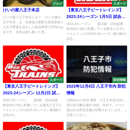
グルメ
スポーツ
けいの家八王子本店
【東京八王子ビートレインズ】
2023-24シーズン 1月5日 試合結
けいの家八王子本店とは？ 「けいの家八
王子本店」は、北海道の新鮮な産直食材と
果
2023-24シーズン 第13節 試合結果
八王子野菜を活かした絶品料理で評判のお
BLEAGU B3に所属している東京八王子ビ
店です。店内は落ち着いた雰...
ートレインズの2023-24シーズン第13節の
試合...
スポーツ
防犯情報
【東京八王子ビートレインズ】
2023年12月8日 八王子市内 防犯
2023-24シーズン 12月2日 試合
情報
結果
2023-24シーズン 第9節 試合結果
12/8(木)17:00頃 場所：八王子市浅川沿い
BLEAGU B3に所属している東京八王子ビ
清川河川敷広場付 内容：市内で、クマと
ートレインズの2023-24シーズン第9節の
思われる野生生物が目撃されています。ご
試合が1...
注意ください。...