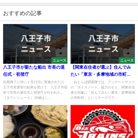
おすすめの記事
ニュース
ニュース
八王子市が新たな船出 市長の退
【関東在住者が選ぶ】住んでみ
任式・初登庁
たい「東京・多摩地域の市町
村」ランキングTOP27！ 第1位
任期満了に伴い１月21日に実施された八
ねとらぼ調査隊では、アンケートサイト
王子市長選挙の結果を受けて、八王子市役
の「ボイスノート」協力のもと、関東在住
は「八王子市」【2023年最新調
所で市長の退任式と初登庁が行われた。
者を対象に「住んでみたい東京・多摩地域
査結果】
（タウンニュース） 詳細はこ...
の市町村」というテーマでア...